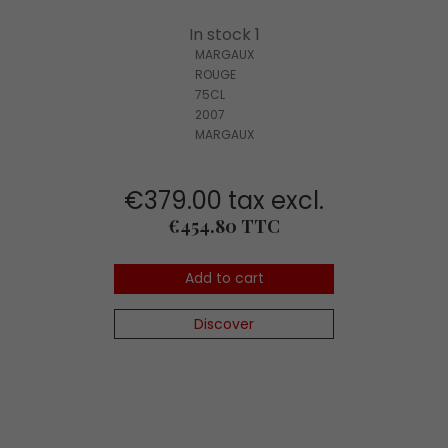
In stock 1
MARGAUX
ROUGE
75CL
2007
MARGAUX
€379.00 tax excl.
Price
€454.80 TTC
Add to cart
Discover