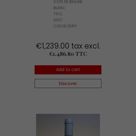
COTE DE BEAUNE
BLANC
75CL
2007
COCHE DURY
€1,239.00 tax excl.
Price
€1,486.80 TTC
Add to cart
Discover