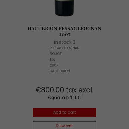
HAUT BRION PESSAC LEOGNAN
2007
In stock 3
PESSAC LEOGNAN
ROUGE
1,5L
2007
HAUT BRION
€800.00 tax excl.
Price
€960.00 TTC
Add to cart
Discover