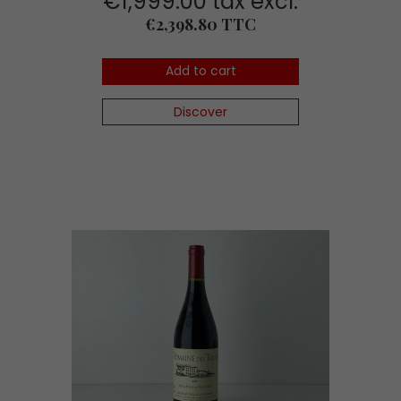
€1,999.00 tax excl.
Price
€2,398.80 TTC
Add to cart
Discover