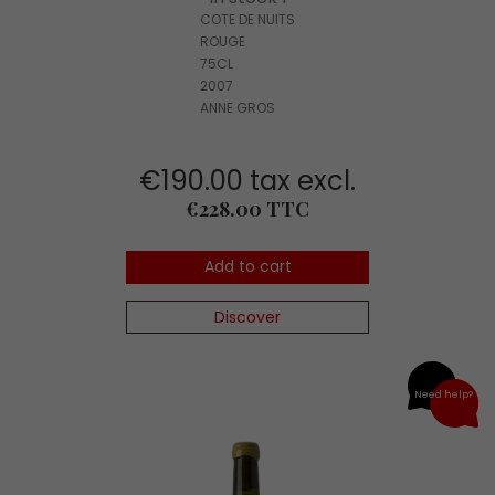
COTE DE NUITS
ROUGE
75CL
2007
ANNE GROS
€190.00 tax excl.
Price
€228.00 TTC
Add to cart
Discover
Need help?