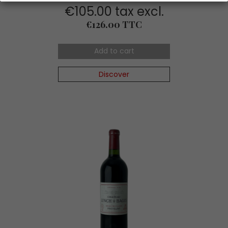
€105.00 tax excl.
Price
€126.00 TTC
Add to cart
Discover