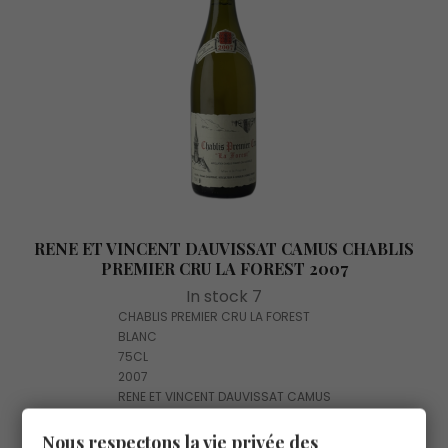
RENE ET VINCENT DAUVISSAT CAMUS CHABLIS
PREMIER CRU LA FOREST 2007
In stock 7
CHABLIS PREMIER CRU LA FOREST
BLANC
75CL
2007
RENE ET VINCENT DAUVISSAT CAMUS
Nous respectons la vie privée des