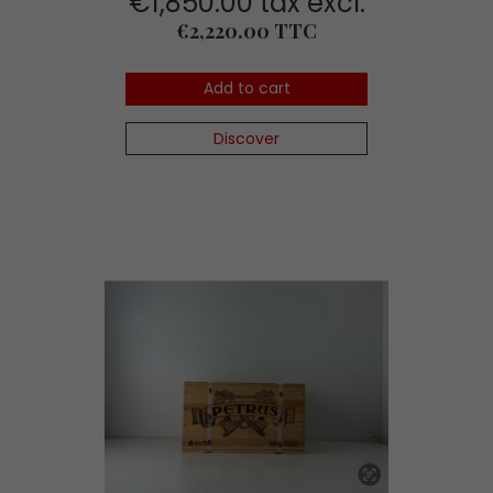
€1,850.00 tax excl.
Price
€2,220.00 TTC
Add to cart
Discover