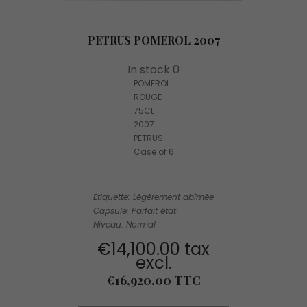
PETRUS POMEROL 2007
In stock 0
POMEROL
ROUGE
75CL
2007
PETRUS
Case of 6
Etiquette: Légèrement abîmée
Capsule: Parfait état
Niveau: Normal
€14,100.00 tax
excl.
Price
€16,920.00 TTC