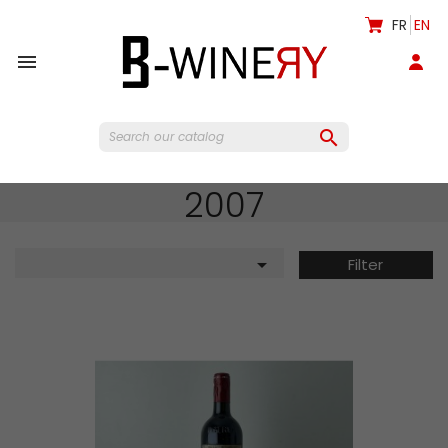
FR
EN


2007

Filter