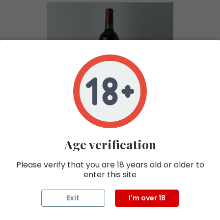
LYNCH BAGES PAUILLAC
2003
Age verification
In stock 0
PAUILLAC
Please verify that you are 18 years old or older to
ROUGE
enter this site
75CL
2003
Exit
I'm over 18
LYNCH BAGES