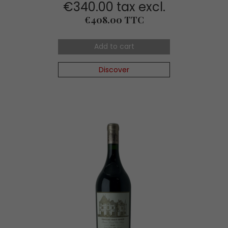
€340.00 tax excl.
Price
€408.00 TTC
Add to cart
Discover