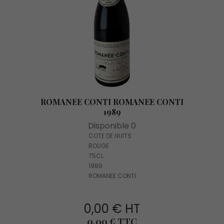
ROMANEE CONTI ROMANEE CONTI
1989
Disponible 0
COTE DE NUITS
ROUGE
75CL
1989
ROMANEE CONTI
0,00 € HT
Prix
0,00 € TTC