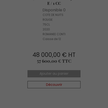
E / 1 CC
Disponible 0
COTE DE NUITS
ROUGE
75CL
2020
ROMANEE CONTI
Caisse de 12
48 000,00 € HT
Prix
57 600,00 € TTC
Ajouter au panier
Découvrir