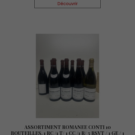
Découvrir
ASSORTIMENT ROMANEE CONTI 10
BOUTEILLES, 1 RC /1 T/ 1 CC /1 R/ 3 RSVT / 1 GE / 1