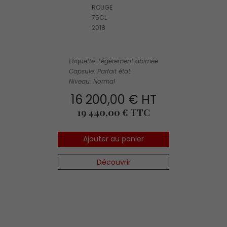
ROUGE
75CL
2018
Etiquette: Légèrement abîmée
Capsule: Parfait état
Niveau: Normal
16 200,00 € HT
Prix
19 440,00 € TTC
Ajouter au panier
Découvrir