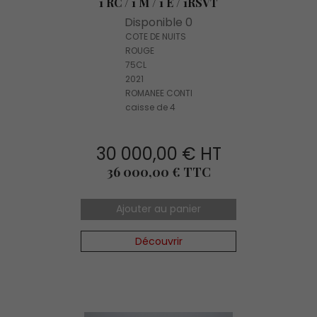
1 RC / 1 M / 1 E / 1RSVT
Disponible 0
COTE DE NUITS
ROUGE
75CL
2021
ROMANEE CONTI
caisse de 4
30 000,00 € HT
Prix
36 000,00 € TTC
Ajouter au panier
Découvrir