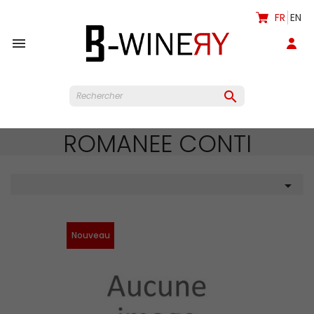
FR
EN


ROMANEE CONTI

Nouveau