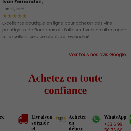
Ivan Fernandez
,
Jan 22, 2025
Excellente boutique en ligne pour acheter des vins
prestigieux de Bordeaux et d'ailleurs. Livraison ultra rapide
et excellent service client. Je reviendrai!
Voir tous nos avis Google
Achetez en toute
confiance
ce
Livraison
Acheter
WhatsApp
t
soignée
en
+33 6 99
et
détaxe
50 76 66