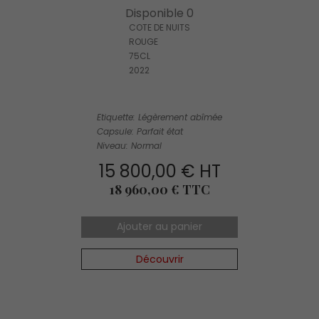
Disponible 0
COTE DE NUITS
ROUGE
75CL
2022
Etiquette: Légèrement abîmée
Capsule: Parfait état
Niveau: Normal
15 800,00 € HT
Prix
18 960,00 € TTC
Ajouter au panier
Découvrir