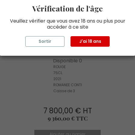
Vérification de l'âge
Veuillez vérifier que vous avez 18 ans ou plus pour
accéder à ce site
Sortir
J'ai 18 ans
ASSORTIMENT DRC ROMANEE CONTI 3
BOUTEILLES 2021, 1 RSVT / 1 GE / 1 E
Disponible 0
ROUGE
75CL
2021
ROMANEE CONTI
Caisse de 3
7 800,00 € HT
Prix
9 360,00 € TTC
Ajouter au panier