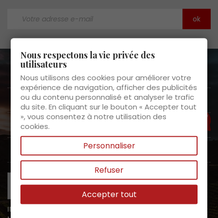
Nous respectons la vie privée des
utilisateurs
A propos de nous

Nous utilisons des cookies pour améliorer votre
expérience de navigation, afficher des publicités
ou du contenu personnalisé et analyser le trafic
Service clients

du site. En cliquant sur le bouton « Accepter tout
», vous consentez à notre utilisation des
Assistance?
Nos produits

cookies.
Personnaliser
Mon espace

Refuser
Accepter tout
INTERDICTION DE VENTE DE BOISSONS ALCOOLIQUES AUX