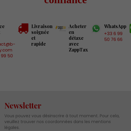
ce
Livraison
Acheter
WhatsApp
t
soignée
en
+33 6 99
et
détaxe
50 76 66
rapide
avec
act@b-
ZappTax
y.com
 99 50
Newsletter
Vous pouvez vous désinscrire à tout moment. Pour cela,
veuillez trouver nos coordonnées dans les mentions
légales.