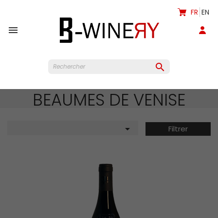
FR
EN


BEAUMES DE VENISE

Filtrer