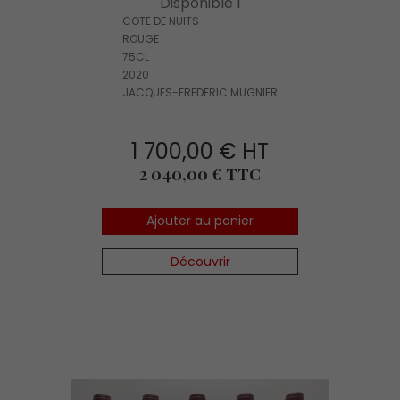
Disponible 1
COTE DE NUITS
ROUGE
75CL
2020
JACQUES-FREDERIC MUGNIER
1 700,00 € HT
Prix
2 040,00 € TTC
Ajouter au panier
Découvrir