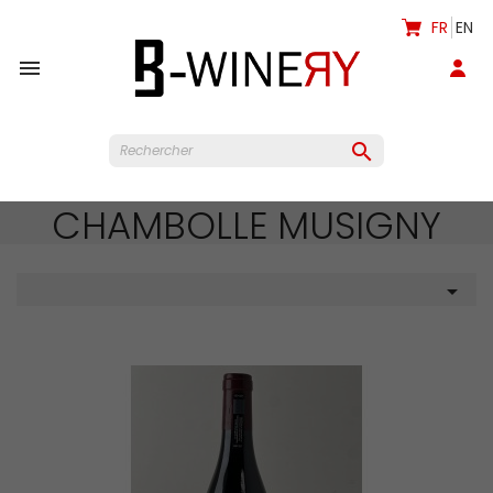
FR
EN


CHAMBOLLE MUSIGNY
