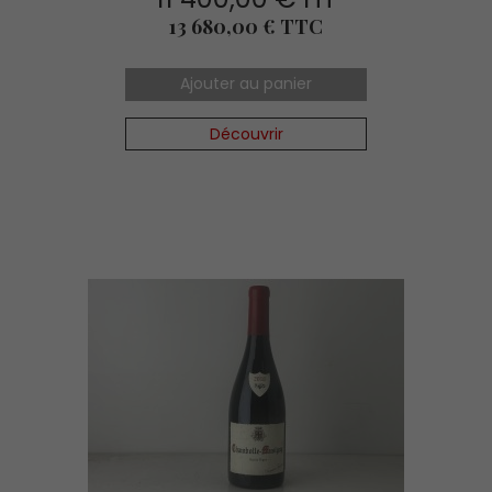
Prix
13 680,00 € TTC
Ajouter au panier
Découvrir