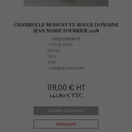
CHAMBOLLE MUSIGNY V.V ROUGE DOMAINE
JEAN MARIE FOURRIER 2018
Disponible 0
COTE DE NUITS
ROUGE
75CL
2018
CHAMBOLLE MUSIGNY
119,00 € HT
Prix
142,80 € TTC
Ajouter au panier
Découvrir