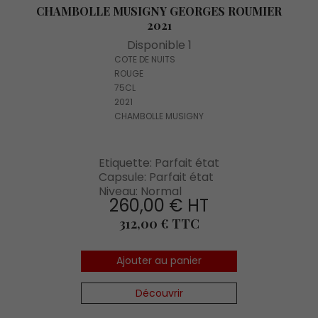
CHAMBOLLE MUSIGNY GEORGES ROUMIER
2021
Disponible 1
COTE DE NUITS
ROUGE
75CL
2021
CHAMBOLLE MUSIGNY
Etiquette: Parfait état
Capsule: Parfait état
Niveau: Normal
260,00 € HT
Prix
312,00 € TTC
Ajouter au panier
Découvrir