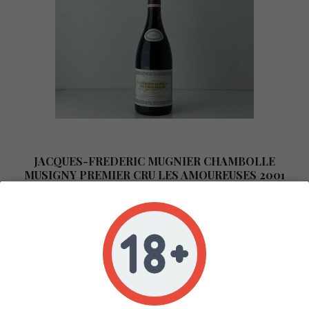
JACQUES-FREDERIC MUGNIER CHAMBOLLE
MUSIGNY PREMIER CRU LES AMOUREUSES 2001
Disponible 0
COTE DE NUITS
ROUGE
75CL
2001
JACQUES-FREDERIC MUGNIER
2 100,00 € HT