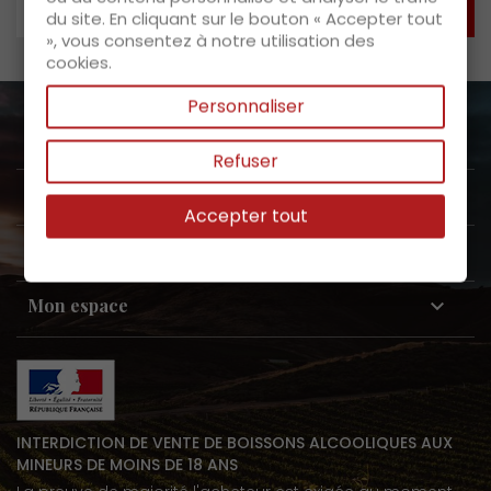
du site. En cliquant sur le bouton « Accepter tout
», vous consentez à notre utilisation des
cookies.
Personnaliser
A propos de nous

Refuser
Service clients

Accepter tout
Nos produits

Mon espace

INTERDICTION DE VENTE DE BOISSONS ALCOOLIQUES AUX
MINEURS DE MOINS DE 18 ANS