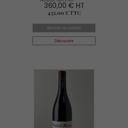
360,00 € HT
Prix
432,00 € TTC
Ajouter au panier
Découvrir