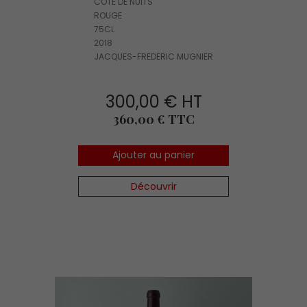
COTE DE NUITS
ROUGE
75CL
2018
JACQUES-FREDERIC MUGNIER
300,00 € HT
Prix
360,00 € TTC
Ajouter au panier
Découvrir