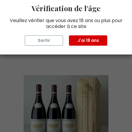
Vérification de l'âge
Prix
2 520,00 € TTC
Veuillez vérifier que vous avez 18 ans ou plus pour
Ajouter au panier
accéder à ce site
Découvrir
Sortir
J'ai 18 ans