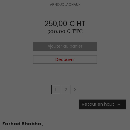
ARNOUX LACHAUX
250,00 € HT
Prix
300,00 € TTC
Ajouter au panier
Découvrir

1
2

Retour en haut
Farhad Bhabha
,