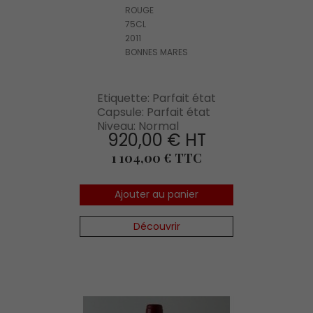
ROUGE
75CL
2011
BONNES MARES
Etiquette: Parfait état
Capsule: Parfait état
Niveau: Normal
920,00 € HT
Prix
1 104,00 € TTC
Ajouter au panier
Découvrir