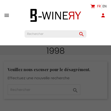
FR
EN


1998
Veuillez nous excuser pour le désagrément.
Effectuez une nouvelle recherche
