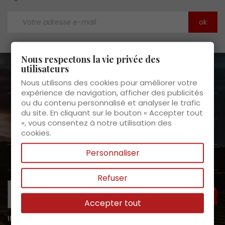
Nous respectons la vie privée des
utilisateurs
A propos de nous

Nous utilisons des cookies pour améliorer votre
expérience de navigation, afficher des publicités
ou du contenu personnalisé et analyser le trafic
Service clients

du site. En cliquant sur le bouton « Accepter tout
», vous consentez à notre utilisation des
Nos produits

cookies.
Personnaliser
Mon espace

Refuser
Assistance?
Accepter tout
INTERDICTION DE VENTE DE BOISSONS ALCOOLIQUES AUX