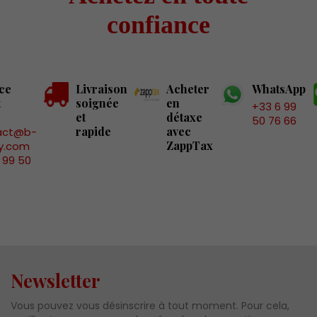
confiance
ce
Livraison
Acheter
WhatsApp
t
soignée
en
+33 6 99
et
détaxe
50 76 66
rapide
avec
act@b-
ZappTax
y.com
 99 50
Newsletter
Vous pouvez vous désinscrire à tout moment. Pour cela,