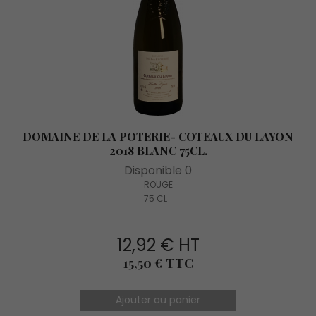
DOMAINE DE LA POTERIE- COTEAUX DU LAYON
2018 BLANC 75CL.
Disponible 0
ROUGE
75 CL
12,92 € HT
Prix
15,50 € TTC
Ajouter au panier