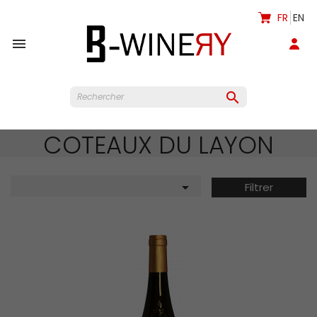
FR
EN


COTEAUX DU LAYON

Filtrer