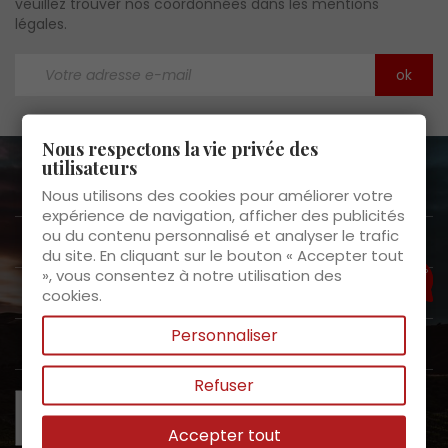
veuillez trouver nos coordonnées dans les mentions
légales.
Nous respectons la vie privée des
utilisateurs
A propos de nous

Nous utilisons des cookies pour améliorer votre
expérience de navigation, afficher des publicités
ou du contenu personnalisé et analyser le trafic
Service clients

du site. En cliquant sur le bouton « Accepter tout
», vous consentez à notre utilisation des
Assistance?
Nos produits

cookies.
Personnaliser
Mon espace

Refuser
Accepter tout