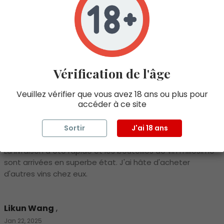
Farhad Bhabha
,
Feb 12, 2025
Service impeccable. Professionnel et courtois. Le stock
est arrivé pile à temps et en parfait état. Vetea, qui a
Vérification de l'âge
géré ma transaction, a été très efficace.
Veuillez vérifier que vous avez 18 ans ou plus pour
accéder à ce site
Cezary Kramp
,
Feb 12, 2025
Sortir
J'ai 18 ans
La livraison a été rapide et les bouteilles de vin millésimé
sont arrivées en superbe état. J'ai hâte d'acheter
d'autres vins chez eux.
Likun Wang
,
Jan 22, 2025