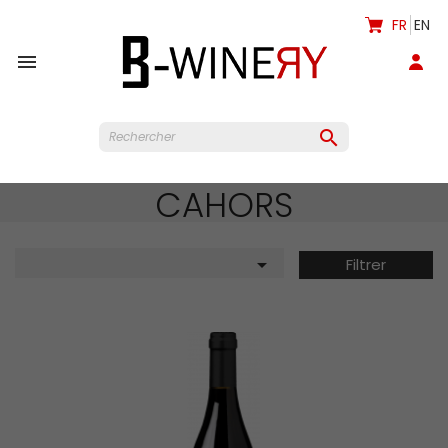
FR
EN


CAHORS

Filtrer