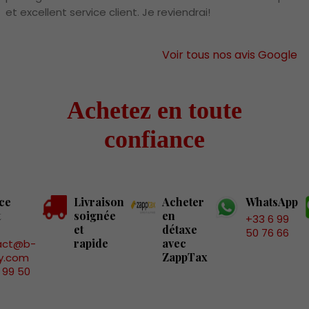
et excellent service client. Je reviendrai!
Voir tous nos avis Google
Achetez en toute
confiance
ce
Livraison
Acheter
WhatsApp
t
soignée
en
+33 6 99
et
détaxe
50 76 66
rapide
avec
act@b-
ZappTax
y.com
 99 50