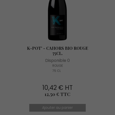
K-POT' - CAHORS BIO ROUGE
75CL.
Disponible 0
ROUGE
75 CL
10,42 € HT
Prix
12,50 € TTC
Ajouter au panier