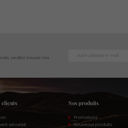
ela, veuillez trouver nos
 clients
Nos produits
ison
Promotions
ent sécurisé
Nouveaux produits