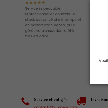
Service impeccable.
La liv
Professionnel et courtois. Le
boutei
stock est arrivé pile à temps et
arrivé
en parfait état. Vetea, qui a
hâte 
géré ma transaction, a été
chez 
très efficace.
Veuil
Service client 7j/7
Livraison
contact@b-winery.com