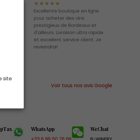
on
Excellente boutique en ligne
recte,
pour acheter des vins
able.
prestigieux de Bordeaux et
la
d'ailleurs. Livraison ultra rapide
nt
et excellent service client. Je
erai
reviendrai!
e site
Voir tous nos avis Google
ppTax
WhatsApp
WeChat
+33 6 99 50 76 66
B-WINERY