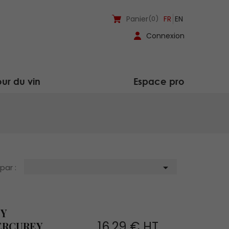
Panier
(0)
FR
EN
Connexion
ur du vin
Espace pro

 par :
EY
16,29 € HT
ERCUREY