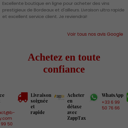
Excellente boutique en ligne pour acheter des vins
prestigieux de Bordeaux et d'ailleurs. Livraison ultra rapide
et excellent service client. Je reviendrai!
Voir tous nos avis Google
Achetez en toute
confiance
ce
Livraison
Acheter
WhatsApp
t
soignée
en
+33 6 99
et
détaxe
50 76 66
rapide
avec
act@b-
ZappTax
y.com
 99 50