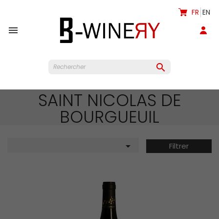
FR
EN


SAINT NICOLAS DE
BOURGUEUIL

Filtrer