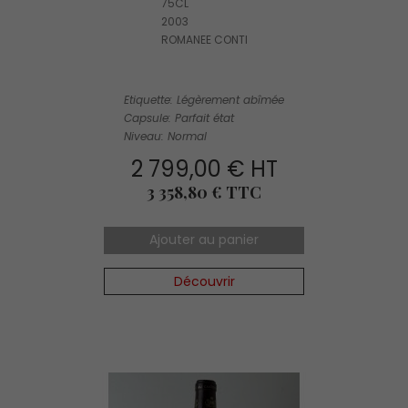
75CL
2003
ROMANEE CONTI
Etiquette: Légèrement abîmée
Capsule: Parfait état
Niveau: Normal
2 799,00 € HT
Prix
3 358,80 € TTC
Ajouter au panier
Découvrir