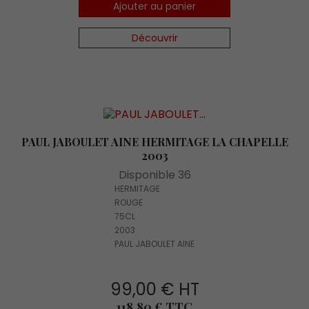
Ajouter au panier
Découvrir
PAUL JABOULET AINE HERMITAGE LA CHAPELLE
2003
Disponible 36
HERMITAGE
ROUGE
75CL
2003
PAUL JABOULET AINE
99,00 € HT
Prix
118,80 € TTC