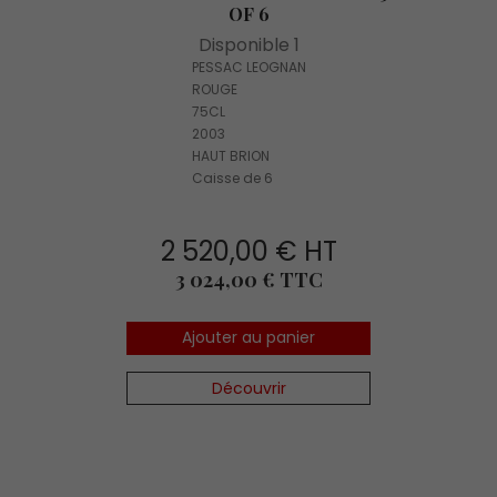
OF 6
Disponible 1
PESSAC LEOGNAN
ROUGE
75CL
2003
HAUT BRION
Caisse de 6
2 520,00 € HT
Prix
3 024,00 € TTC
Ajouter au panier
Découvrir