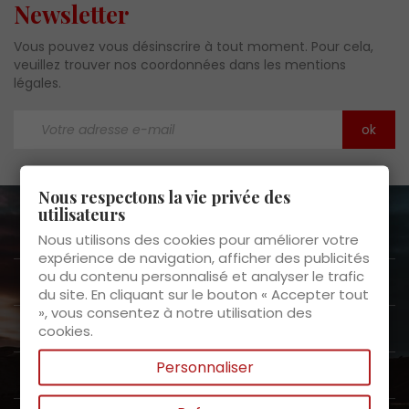
Newsletter
Vous pouvez vous désinscrire à tout moment. Pour cela,
veuillez trouver nos coordonnées dans les mentions
légales.
Nous respectons la vie privée des
utilisateurs
A propos de nous

Nous utilisons des cookies pour améliorer votre
expérience de navigation, afficher des publicités
ou du contenu personnalisé et analyser le trafic
Service clients

du site. En cliquant sur le bouton « Accepter tout
», vous consentez à notre utilisation des
Nos produits

cookies.
Personnaliser
Mon espace
