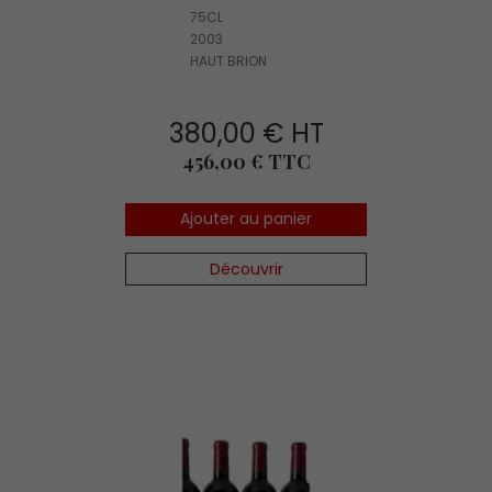
75CL
2003
HAUT BRION
380,00 € HT
Prix
456,00 € TTC
Ajouter au panier
Découvrir