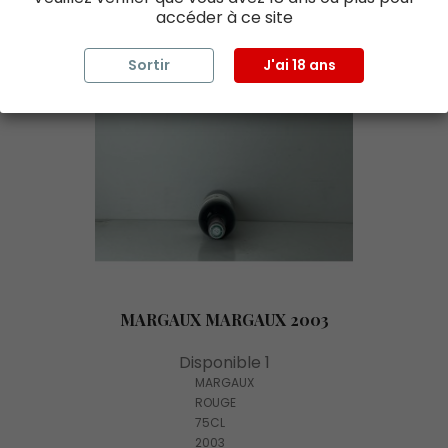
accéder à ce site
Sortir
J'ai 18 ans
MARGAUX MARGAUX 2003
Disponible 1
MARGAUX
ROUGE
75CL
2003