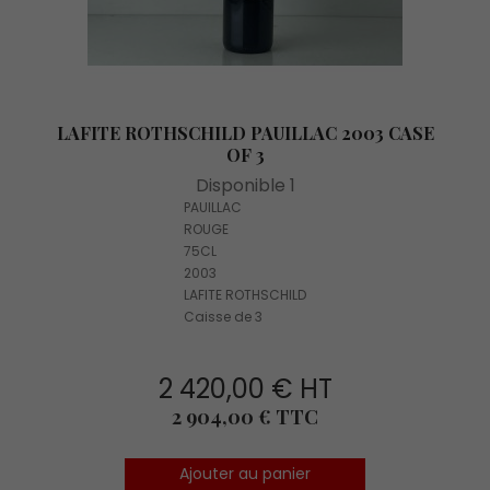
LAFITE ROTHSCHILD PAUILLAC 2003 CASE
OF 3
Disponible 1
PAUILLAC
ROUGE
75CL
2003
LAFITE ROTHSCHILD
Caisse de 3
2 420,00 € HT
Prix
2 904,00 € TTC
Ajouter au panier