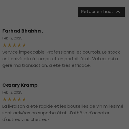

Retour en haut
Farhad Bhabha
,
Feb 12, 2025
Service impeccable. Professionnel et courtois. Le stock
est arrivé pile à temps et en parfait état. Vetea, qui a
géré ma transaction, a été très efficace.
Cezary Kramp
,
Feb 12, 2025
La livraison a été rapide et les bouteilles de vin millésimé
sont arrivées en superbe état. J'ai hâte d'acheter
d'autres vins chez eux.