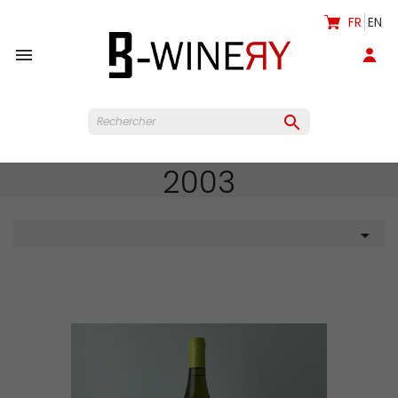
FR
EN


2003
