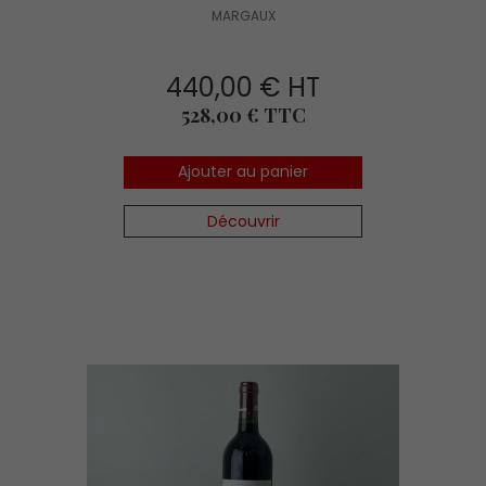
MARGAUX
440,00 € HT
Prix
528,00 € TTC
Ajouter au panier
Découvrir