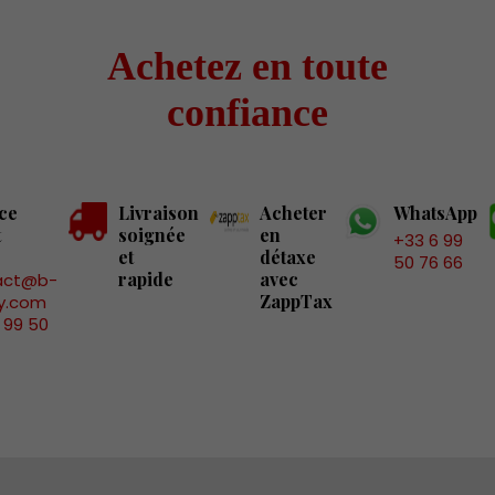
Achetez en toute
confiance
ce
Livraison
Acheter
WhatsApp
t
soignée
en
+33 6 99
et
détaxe
50 76 66
rapide
avec
act@b-
ZappTax
y.com
 99 50