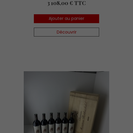
Prix
3 108,00 € TTC
Ajouter au panier
Découvrir