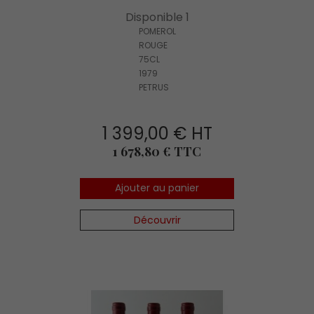
Disponible 1
POMEROL
ROUGE
75CL
1979
PETRUS
1 399,00 € HT
Prix
1 678,80 € TTC
Ajouter au panier
Découvrir