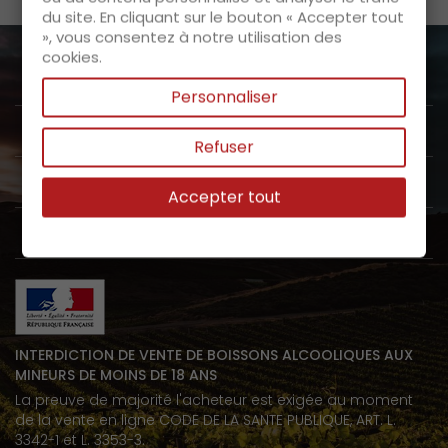
du site. En cliquant sur le bouton « Accepter tout
», vous consentez à notre utilisation des
cookies.
A propos de nous

Personnaliser
Service clients

Refuser
Nos produits

Accepter tout
Mon espace

INTERDICTION DE VENTE DE BOISSONS ALCOOLIQUES AUX
MINEURS DE MOINS DE 18 ANS
La preuve de majorité l'acheteur est exigée au moment
de la vente en ligne CODE DE LA SANTE PUBLIQUE, ART. L.
3342-1 et L. 3353-3.