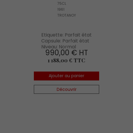
75CL
1961
TROTANOY
Etiquette: Parfait état
Capsule: Parfait état
Niveau: Normal
990,00 € HT
Prix
1 188,00 € TTC
Ajouter au panier
Découvrir