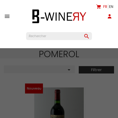
FR
EN


POMEROL

Filtrer
Nouveau