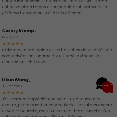
Service impeccable. Professionnel et courtois. Le stock
est arrivé pile à temps et en parfait état. Vetea, qui a
géré ma transaction, a été très efficace.
Cezary Kramp
,
Feb 12, 2025
La livraison a été rapide et les bouteilles de vin millésimé
sont arrivées en superbe état. J'ai hâte d'acheter
d'autres vins chez eux.
Likun Wang
,
Assistance?
Jan 22, 2025
J'ai vraiment apprécié mon achat. Communication
directe, prix attractif et service fiable. Je n'ai pas encore
ouvert la bouteille, mais j'ai vraiment hâte ! Merci et j'en
achèterai certainement d'autres à l'avenir !