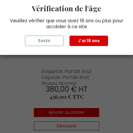
Vérification de l'âge
TROTANOY POMEROL 1975
Veuillez vérifier que vous avez 18 ans ou plus pour
Disponible 1
accéder à ce site
POMEROL
ROUGE
75CL
Sortir
J'ai 18 ans
1975
TROTANOY
Etiquette: Parfait état
Capsule: Parfait état
Niveau: Normal
380,00 € HT
Prix
456,00 € TTC
Ajouter au panier
Découvrir