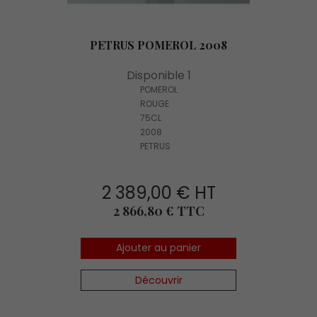
PETRUS POMEROL 2008
Disponible 1
POMEROL
ROUGE
75CL
2008
PETRUS
2 389,00 € HT
Prix
2 866,80 € TTC
Ajouter au panier
Découvrir