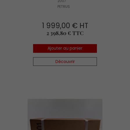
2007
PETRUS
1 999,00 € HT
Prix
2 398,80 € TTC
Ajouter au panier
Découvrir