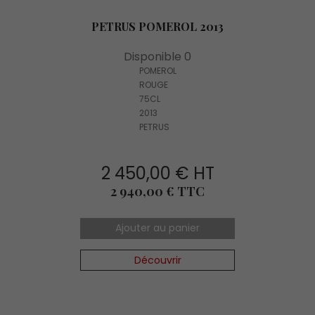
PETRUS POMEROL 2013
Disponible 0
POMEROL
ROUGE
75CL
2013
PETRUS
2 450,00 € HT
Prix
2 940,00 € TTC
Ajouter au panier
Découvrir