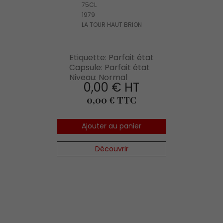
75CL
1979
LA TOUR HAUT BRION
Etiquette: Parfait état
Capsule: Parfait état
Niveau: Normal
0,00 € HT
Prix
0,00 € TTC
Ajouter au panier
Découvrir