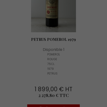
PETRUS POMEROL 1979
Disponible 1
POMEROL
ROUGE
75CL
1979
PETRUS
1 899,00 € HT
Prix
2 278,80 € TTC