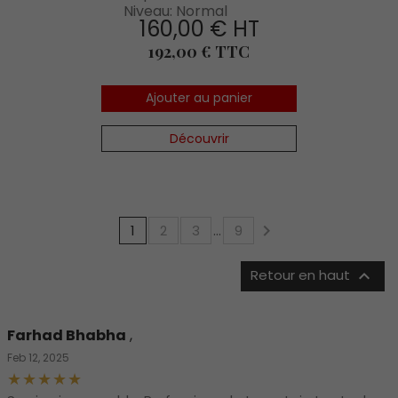
Niveau: Normal
160,00 € HT
Prix
192,00 € TTC
Ajouter au panier
Découvrir
…

1
2
3
9

Retour en haut
Farhad Bhabha
,
Feb 12, 2025