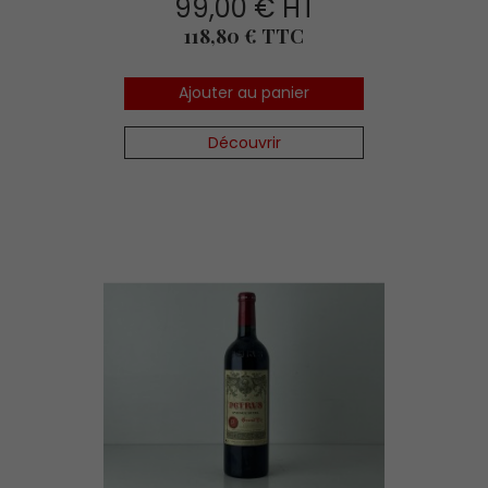
99,00 € HT
Prix
118,80 € TTC
Ajouter au panier
Découvrir